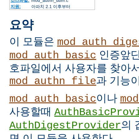
소스파일:
mod_authn_dbm.c
지원:
아파치 2.1 이후부터
요약
이 모듈은
mod_auth_dige
인증앞단
mod_auth_basic
호파일에서 사용자를 찾아서
과 기능이
mod_authn_file
이나
mod_auth_basic
mod
사용할때
AuthBasicProv
의
AuthDigestProvider
면 이 모듈을 사용한다.