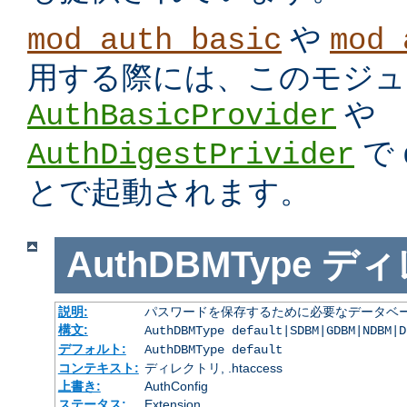
や
mod_auth_basic
mod_
用する際には、このモジュ
や
AuthBasicProvider
で
AuthDigestPrivider
とで起動されます。
AuthDBMType
ディ
説明:
パスワードを保存するために必要なデータベー
構文:
AuthDBMType default|SDBM|GDBM|NDBM|D
デフォルト:
AuthDBMType default
コンテキスト:
ディレクトリ, .htaccess
上書き:
AuthConfig
ステータス:
Extension