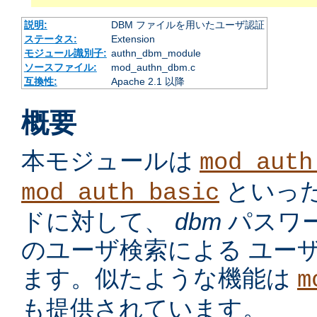
説明:
DBM ファイルを用いたユーザ認証
ステータス:
Extension
モジュール識別子:
authn_dbm_module
ソースファイル:
mod_authn_dbm.c
互換性:
Apache 2.1 以降
概要
本モジュールは
mod_auth
といっ
mod_auth_basic
ドに対して、
dbm
パスワ
のユーザ検索による ユー
ます。似たような機能は
m
も提供されています。